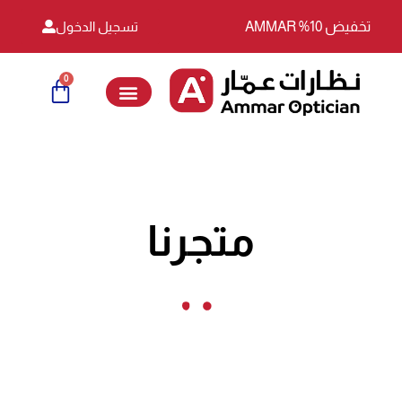
خطي
تخفيض 10% AMMAR
تسجيل الدخول
لى
لمحتوى
0
Cart
متجرنا