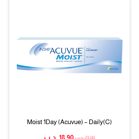
Moist 1Day (Acuvue) – Daily(C)
18.90
.د.ب
ا
ا
21.00
.د.ب