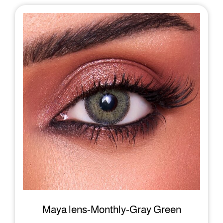
ي
ي
ه
ه
و
و
:
:
1
1
0
2
.
.
5
0
0
0
.
.
د
د
.
.
ب
ب
.
.
Maya lens-Monthly-Gray Green