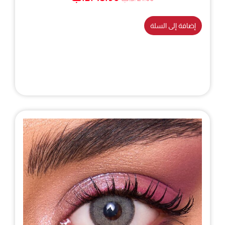
ل
ل
س
س
إضافة إلى السلة
ع
ع
ر
ر
ا
ا
ل
ل
أ
ح
ص
ا
ل
ل
ي
ي
ه
ه
و
و
:
:
1
2
8
1
.
.
9
0
0
0