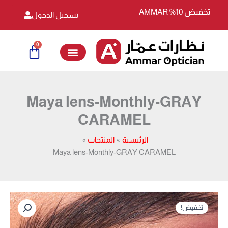
خطي
تخفيض 10% AMMAR
تسجيل الدخول
لى
لمحتوى
0
Cart
Maya lens-Monthly-GRAY
CARAMEL
الرئيسية
المنتجات
Maya lens-Monthly-GRAY CARAMEL
السعر
السعر
كمية
الأصلي
الحالي
تخفيض!
Maya
هو:
هو:
lens-