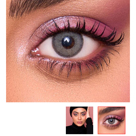
12.00 .د.ب.
10.50 .د.ب.
Monthly-
GRAY
CARAMEL