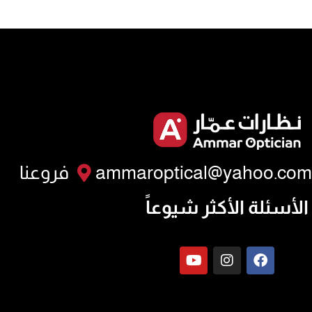
ammaroptical@yahoo.com
فروعنا
الأسئلة الأكثر شيوعاً
Y
I
F
o
n
a
u
s
c
t
t
e
u
a
b