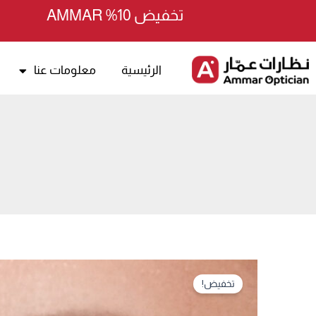
خطي
تخفيض 10% AMMAR
لى
لمحتوى
الرئيسية
معلومات عنا
كمية
تخفيض!
Maya
lens-