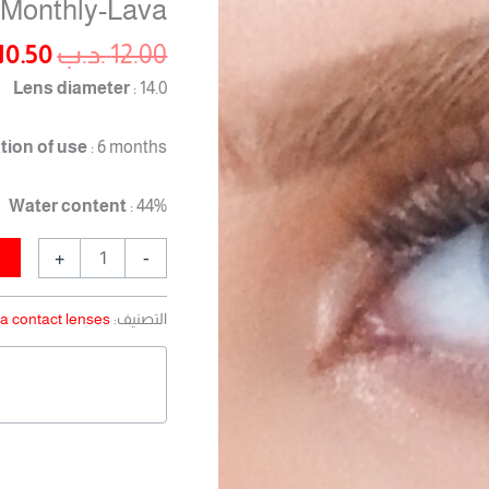
-Monthly-Lava
12.00 .د.ب.
12.00
.د.ب
10.50
Lens diameter
: 14.0
tion of use
: 6 months
Water content
: 44%
+
-
التصنيف:
a contact lenses