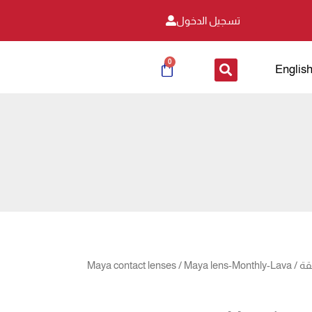
تسجيل الدخول
0
Cart
Englis
ر
السعر
قة
/
/ Maya lens-Monthly-Lava
Maya contact lenses
ي
الحالي
هو: