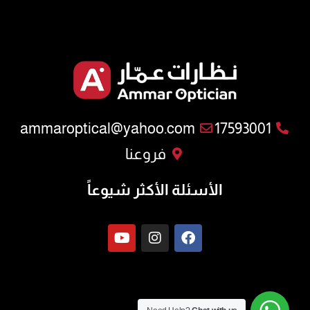
ammaroptical@yahoo.com
17593001
فروعنا
الأسئلة الأكثر شيوعاً
Y
I
F
o
n
a
u
s
c
t
t
e
u
a
b
b
g
o