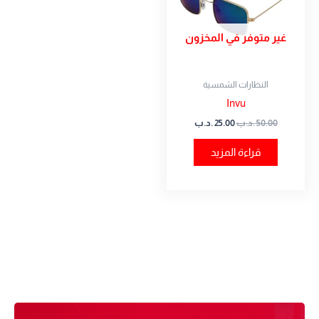
غير متوفر في المخزون
النظارات الشمسية
Invu
50.00
.د.ب
25.00
.د.ب
قراءة المزيد