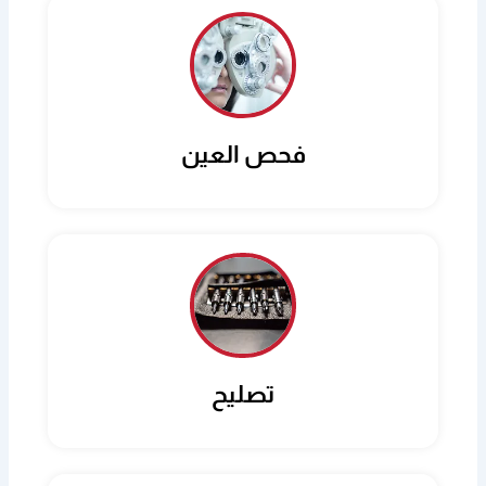
فحص العين
تصليح