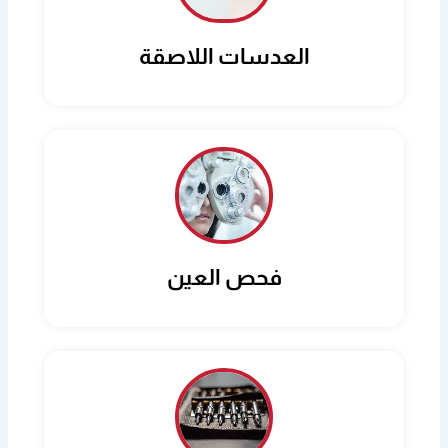
العدسات اللاصقة
فحص العين