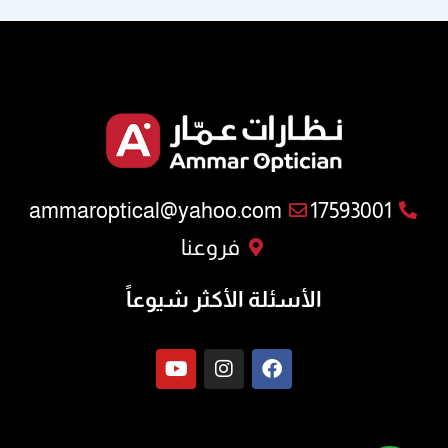
ammaroptical@yahoo.com
17593001
فروعنا
الأسئلة الأكثر شيوعاً
Y
I
F
o
n
a
u
s
c
t
t
e
u
a
b