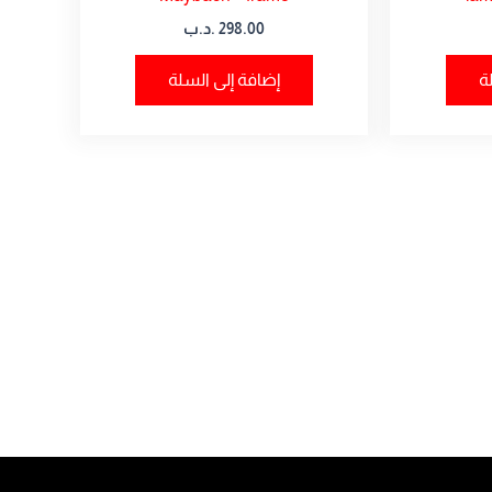
298.00
.د.ب
ة
إضافة إلى السلة