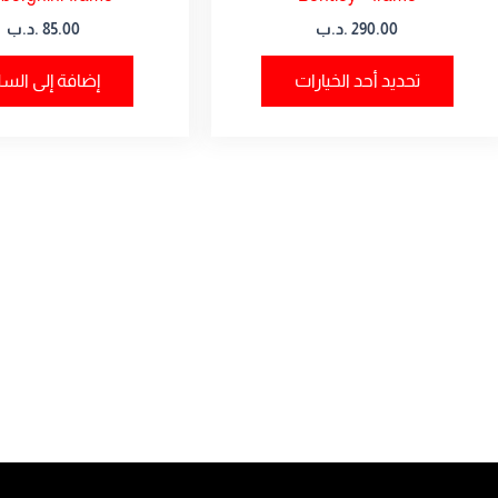
المنتج
290.00
.د.ب
85.00
.د.ب
تحديد أحد الخيارات
إضافة إلى السل