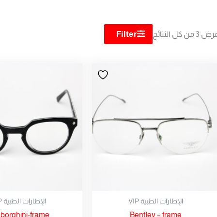
Filter
 ⁦3⁩ من كل النتائج
هناك
العديد
من
الأشكال
المختلفة
لهذا
المنتج.
يمكن
اختيار
الخيارات
على
الإطارات الطبية VIP
الإطارات الطبية VIP
صفحة
borghini-frame
Bentley – frame