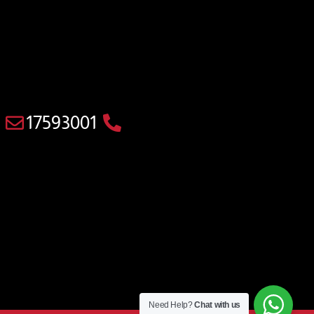
17593001
Need Help?
Chat with us